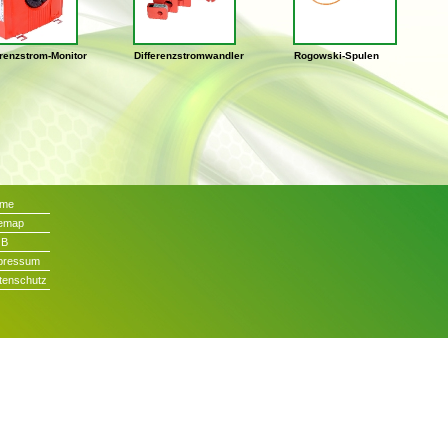
erenzstrom-Monitor
Differenzstromwandler
Rogowski-Spulen
me
temap
GB
pressum
tenschutz