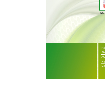
Diff
Ho
Si
A
Im
Da