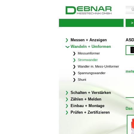
Ü
>
ASD
Messen + Anzeigen
Wandeln + Umformen
Messumformer
Stromwandler
Wandler m. Mess-Umformer
mehr
Spannungswandler
Shunt
Schalten + Verstärken
Zählen + Melden
Einbau + Montage
Das 
Prüfen + Zertifizieren