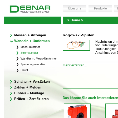
Über uns
Produkte
> Home >
Rogowski-Spulen
Messen + Anzeigen
Wandeln + Umformen
Nachrüsten oh
von Zuleitunge
Messumformer
100kA möglich. 
Anschluss von 
Stromwandler
Wandler m. Mess-Umformer
Spannungswandler
mehr erfahren...
Shunt
Schalten + Verstärken
Zählen + Melden
Einbau + Montage
Das könnte Sie auch interessiere
Prüfen + Zertifizieren