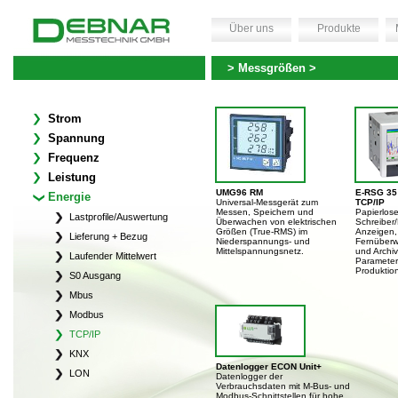
Über uns
Produkte
> Messgrößen >
Strom
Spannung
Frequenz
Leistung
UMG96 RM
E-RSG 3
Energie
Universal-Messgerät zum
TCP/IP
Messen, Speichern und
Papierlose
Lastprofile/Auswertung
Überwachen von elektrischen
Schreiber
Größen (True-RMS) im
Anzeigen, 
Lieferung + Bezug
Niederspannungs- und
Fernüberw
Mittelspannungsnetz.
und Archiv
Laufender Mittelwert
Parameter
Produktio
S0 Ausgang
Mbus
Modbus
TCP/IP
KNX
Datenlogger ECON Unit+
LON
Datenlogger der
Verbrauchsdaten mit M-Bus- und
Modbus-Schnittstellen für hohe