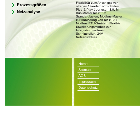
Flexibilität zum Anschluss von
Prozessgrößen
offenen Standard-Protokollen.
Plug & Play über econ 3.0. M-
Netzanalyse
Bus-Master bis zu 25
Standardlasten, Modbus-Master
zur Anbindung von bis zu 31
Modbus RTU-Geräten. Flexible
Erweiterungsmodule zur
Integration weiterer
Schnittstellen. 24V
Netzanschluss
Home
Sitemap
AGB
Impressum
Datenschutz