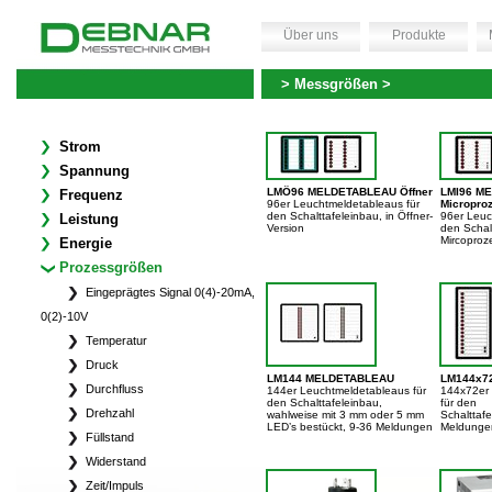
Über uns
Produkte
> Messgrößen >
Strom
Spannung
LMÖ96 MELDETABLEAU Öffner
LMI96 M
Frequenz
96er Leuchtmeldetableaus für
Micropro
den Schalttafeleinbau, in Öffner-
96er Leuc
Leistung
Version
den Schal
Mircoproz
Energie
Prozessgrößen
Eingeprägtes Signal 0(4)-20mA,
0(2)-10V
Temperatur
Druck
LM144 MELDETABLEAU
LM144x7
Durchfluss
144er Leuchtmeldetableaus für
144x72er
den Schalttafeleinbau,
für den
Drehzahl
wahlweise mit 3 mm oder 5 mm
Schalttafe
LED’s bestückt, 9-36 Meldungen
Meldunge
Füllstand
Widerstand
Zeit/Impuls