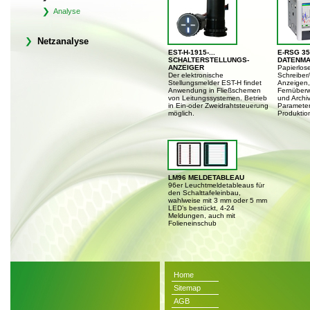
Analyse
Netzanalyse
EST-H-1915-...
E-RSG 35
SCHALTERSTELLUNGS-
DATENMA
ANZEIGER
Papierlos
Der elektronische
Schreibe
Stellungsmelder EST-H findet
Anzeigen, 
Anwendung in Fließschemen
Fernüber
von Leitungssystemen. Betrieb
und Archiv
in Ein-oder Zweidrahtsteuerung
Parameter
möglich.
Produktio
LM96 MELDETABLEAU
96er Leuchtmeldetableaus für
den Schalttafeleinbau,
wahlweise mit 3 mm oder 5 mm
LED’s bestückt, 4-24
Meldungen, auch mit
Folieneinschub
Home
Sitemap
AGB