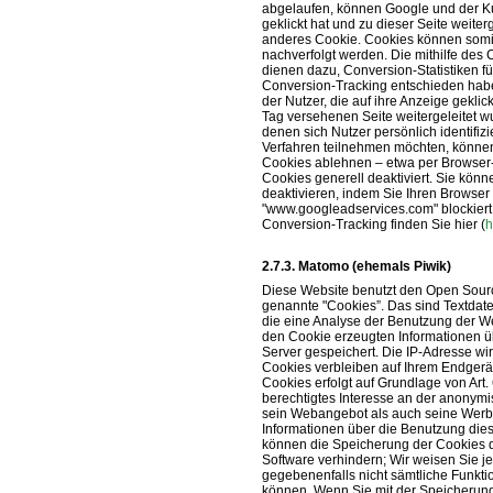
abgelaufen, können Google und der Ku
geklickt hat und zu dieser Seite weite
anderes Cookie. Cookies können somi
nachverfolgt werden. Die mithilfe des
dienen dazu, Conversion-Statistiken fü
Conversion-Tracking entschieden hab
der Nutzer, die auf ihre Anzeige gekli
Tag versehenen Seite weitergeleitet wu
denen sich Nutzer persönlich identifiz
Verfahren teilnehmen möchten, können 
Cookies ablehnen – etwa per Browser-
Cookies generell deaktiviert. Sie kön
deaktivieren, indem Sie Ihren Browser
"www.googleadservices.com" blockier
Conversion-Tracking finden Sie hier (
h
Matomo (ehemals Piwik)
Diese Website benutzt den Open Sou
genannte "Cookies”. Das sind Textdat
die eine Analyse der Benutzung der W
den Cookie erzeugten Informationen ü
Server gespeichert. Die IP-Adresse wi
Cookies verbleiben auf Ihrem Endgerät
Cookies erfolgt auf Grundlage von Art. 
berechtigtes Interesse an der anonymi
sein Webangebot als auch seine Werb
Informationen über die Benutzung dies
können die Speicherung der Cookies d
Software verhindern; Wir weisen Sie je
gegebenenfalls nicht sämtliche Funkt
können. Wenn Sie mit der Speicherung