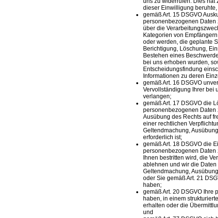
uns zu widerrufen. Dies hat 
dieser Einwilligung beruhte, 
gemäß Art. 15 DSGVO Auskun
personenbezogenen Daten z
über die Verarbeitungszwec
Kategorien von Empfängern,
oder werden, die geplante 
Berichtigung, Löschung, Ei
Bestehen eines Beschwerdere
bei uns erhoben wurden, so
Entscheidungsfindung einsch
Informationen zu deren Einz
gemäß Art. 16 DSGVO unverzü
Vervollständigung Ihrer be
verlangen;
gemäß Art. 17 DSGVO die Lö
personenbezogenen Daten zu
Ausübung des Rechts auf fr
einer rechtlichen Verpflicht
Geltendmachung, Ausübung 
erforderlich ist;
gemäß Art. 18 DSGVO die Ei
personenbezogenen Daten zu
Ihnen bestritten wird, die V
ablehnen und wir die Daten 
Geltendmachung, Ausübung 
oder Sie gemäß Art. 21 DSG
haben;
gemäß Art. 20 DSGVO Ihre p
haben, in einem strukturie
erhalten oder die Übermittl
und