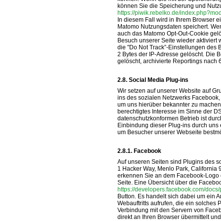
können Sie die Speicherung und Nutzu
https://piwik.rebelko.de/index.php
In diesem Fall wird in Ihrem Browser ei
Matomo Nutzungsdaten speichert. Wenn
auch das Matomo Opt-Out-Cookie gelö
Besuch unserer Seite wieder aktiviert w
die "Do Not Track”-Einstellungen des
2 Bytes der IP-Adresse gelöscht. Die
gelöscht, archivierte Reportings nach 
Social Media Plug-ins
Wir setzen auf unserer Website auf Grun
ins des sozialen Netzwerks Facebook, T
um uns hierüber bekannter zu machen.
berechtigtes Interesse im Sinne der 
datenschutzkonformen Betrieb ist durc
Einbindung dieser Plug-ins durch uns
um Besucher unserer Webseite bestmö
Facebook
Auf unseren Seiten sind Plugins des s
1 Hacker Way, Menlo Park, California 
erkennen Sie an dem Facebook-Logo ode
Seite. Eine Übersicht über die Faceboo
https://developers.facebook.com/docs/
Button. Es handelt sich dabei um ein
Webauftritts aufrufen, die ein solches P
Verbindung mit den Servern von Faceb
direkt an Ihren Browser übermittelt u