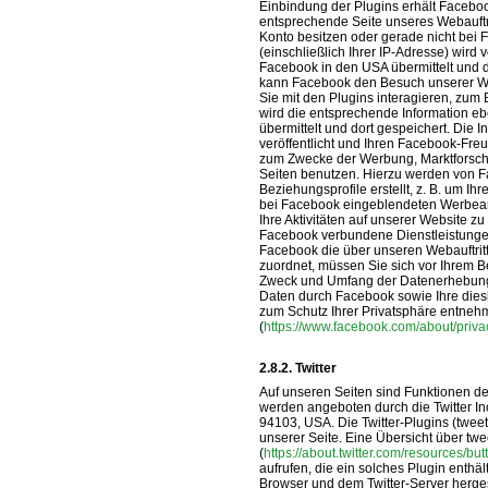
Einbindung der Plugins erhält Facebook
entsprechende Seite unseres Webauftr
Konto besitzen oder gerade nicht bei 
(einschließlich Ihrer IP-Adresse) wird
Facebook in den USA übermittelt und d
kann Facebook den Besuch unserer We
Sie mit den Plugins interagieren, zum 
wird die entsprechende Information eb
übermittelt und dort gespeichert. Die
veröffentlicht und Ihren Facebook-Fr
zum Zwecke der Werbung, Marktforsch
Seiten benutzen. Hierzu werden von F
Beziehungsprofile erstellt, z. B. um Ih
bei Facebook eingeblendeten Werbea
Ihre Aktivitäten auf unserer Website z
Facebook verbundene Dienstleistungen
Facebook die über unseren Webauftri
zuordnet, müssen Sie sich vor Ihrem 
Zweck und Umfang der Datenerhebung 
Daten durch Facebook sowie Ihre dies
zum Schutz Ihrer Privatsphäre entneh
(
https://www.facebook.com/about/priva
Twitter
Auf unseren Seiten sind Funktionen d
werden angeboten durch die Twitter Inc
94103, USA. Die Twitter-Plugins (twee
unserer Seite. Eine Übersicht über twe
(
https://about.twitter.com/resources/but
aufrufen, die ein solches Plugin enthä
Browser und dem Twitter-Server hergeste