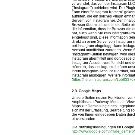
verwendet, das von der Instagram LLC
("Instagram") betrieben wird. Die Plug
Form einer "Instagram-Kamera" gekenn
aufrufen, die ein solches Plugin enthäl
Servern von Instagram her. Der Inhalt 
Browser übermittelt und in die Seite 
die Information, dass Ihr Browser die 
hat, auch wenn Sie kein Instagram-Prof
eingeloggt sind. Diese Information (ei
direkt an einen Server von Instagram i
bei Instagram eingeloggt, kann Insta
Account unmittelbar zuordnen. Wenn Si
"Instagram"-Button betätigen, wird die
Instagram übermittelt und dort gespei
Instagram-Account veröffentlicht und d
möchten, dass Instagram die über uns
Ihrem Instagram-Account zuordnet, mü
Instagram ausloggen. Weitere Informat
(
https://help.instagram.com/1558337
Google Maps
Unsere Seiten nutzen Funktionen von G
Amphitheatre Parkway, Mountain View
Maps zur Darstellung eines Lageplane
sich mit der Erfassung, Bearbeitung 
der von Ihnen eingegeben Daten durch G
einverstanden.
Die Nutzungsbedingungen für Google 
http://www.google.com/intl/de_de/hel