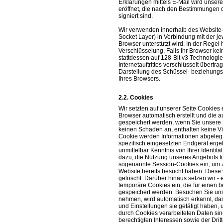
Erklärungen mittels E-Mail wird unsere
eröffnet, die nach den Bestimmungen de
signiert sind.
Wir verwenden innerhalb des Website-
Socket Layer) in Verbindung mit der j
Browser unterstützt wird. In der Regel
Verschlüsselung. Falls Ihr Browser kein
stattdessen auf 128-Bit v3 Technologi
Internetauftrittes verschlüsselt übert
Darstellung des Schüssel- beziehungs
Ihres Browsers.
Cookies
Wir setzten auf unserer Seite Cookies e
Browser automatisch erstellt und die a
gespeichert werden, wenn Sie unsere 
keinen Schaden an, enthalten keine Vi
Cookie werden Informationen abgelegt
spezifisch eingesetzten Endgerät erge
unmittelbar Kenntnis von Ihrer Identitä
dazu, die Nutzung unseres Angebots fü
sogenannte Session-Cookies ein, um z
Website bereits besucht haben. Diese
gelöscht. Darüber hinaus setzen wir - 
temporäre Cookies ein, die für einen 
gespeichert werden. Besuchen Sie uns
nehmen, wird automatisch erkannt, da
und Einstellungen sie getätigt haben,
durch Cookies verarbeiteten Daten si
berechtigten Interessen sowie der Dritte