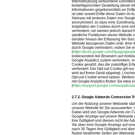
Internetnutzung verbundene Dienstlei
bedarfsgerechten Gestaltung dieser In
Informationen gegebenenfalls an Dritt
ist oder soweit Dritte diese Daten im Au
Adresse mit anderen Daten von Googl
anonymisiert, so dass eine Zuordnung n
Installation der Cookies durch eine e
verhindern; wir weisen jedoch darauf h
sämtliche Funktionen dieser Website 
darüber hinaus die Erfassung der dur
Website bezogenen Daten (inkl. Ihrer 
durch Google verhindern, indem Sie ei
(
https://tools.google.com/dlpage/gaop
insbesondere bei Browsern auf mobile
Google Analytics zudem verhindern, ind
Cookie gesetzt, das die zukünftige Er
verhindert. Der Opt-out-Cookie gilt nu
wird auf Ihrem Gerät abgelegt. Lösche
Opt-out-Cookie erneut setzen. Weite
mit Google Analytics finden Sie etwa in
(
https://support.google.com/analytic
Google Adwords Conversion T
Um die Nutzung unserer Webseite stat
unserer Website für Sie auszuwerten, 
Dabei wird von Google Adwords ein Coo
Google-Anzeige auf unsere Webseite g
ihre Gültigkeit und dienen nicht der A
Sie über eine Google-Anzeige auf unse
nach 30 Tagen ihre Gültigkeit und dien
Nutzer bestimmte Seiten der Webseite