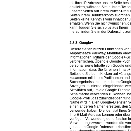
mit Ihrer IP-Adresse unsere Seite besu
anklicken, während Sie in Ihrem Twitte
unserer Seiten auf Ihrem Twitter-Profi
Seiten Ihrem Benutzerkonto zuordnen. W
Seiten keine Kenntnis vom Inhalt der 
erhalten. Wenn Sie nicht wünschen, d
kann, loggen Sie sich bitte aus Ihrem 
hierzu finden Sie in der Datenschutzerk
Google+
Unsere Seiten nutzen Funktionen von G
Amphitheatre Parkway, Mountain View
Informationen: Mithilfe der Google+-Sc
veröffentlichen. Über die Google+-Sch
personalisierte Inhalte von Google un
Information, dass Sie für einen Inhalt
Seite, die Sie beim Klicken auf +1 an
zusammen mit Ihrem Profilnamen und I
Suchergebnissen oder in Ihrem Google-
Anzeigen im Internet eingeblendet wer
Aktivitäten auf, um die Google-Dienst
Schaltfläche verwenden zu können, benö
Google-Profil, das zumindest den für 
Name wird in allen Google-Diensten 
einen anderen Namen ersetzen, den Si
verwendet haben. Die Identität Ihres 
Ihre E-Mail-Adresse kennen oder über 
verfügen. Verwendung der erfassten I
Verwendungszwecken werden die von I
geltenden Google-Datenschutzbestimmu