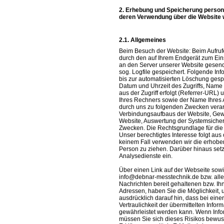
Erhebung und Speicherung person
deren Verwendung über die Website
Allgemeines
Beim Besuch der Website: Beim Aufru
durch den auf Ihrem Endgerät zum Ei
an den Server unserer Website gesend
sog. Logfile gespeichert. Folgende In
bis zur automatisierten Löschung ges
Datum und Uhrzeit des Zugriffs, Name
aus der Zugriff erfolgt (Referrer-URL
Ihres Rechners sowie der Name Ihres
durch uns zu folgenden Zwecken verar
Verbindungsaufbaus der Website, Gewä
Website, Auswertung der Systemsicherhe
Zwecken. Die Rechtsgrundlage für die Da
Unser berechtigtes Interesse folgt au
keinem Fall verwenden wir die erhobe
Person zu ziehen. Darüber hinaus set
Analysedienste ein.
Über einen Link auf der Webseite sow
info@debnar-messtechnik.de bzw. alle
Nachrichten bereit gehaltenen bzw. Ih
Adressen, haben Sie die Möglichkeit, 
ausdrücklich darauf hin, dass bei ein
Vertraulichkeit der übermittelten Infor
gewährleistet werden kann. Wenn Info
müssen Sie sich dieses Risikos bewuss