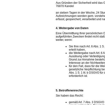
Aus Gründen der Sicherheit wird das 
76870 Kandel
an sieben Tagen in der Woche, 24 Stun
Aufzeichnungen werden gem. vorstehe
erfasst, gespeichert, verarbeitet und 
Weitergabe von Daten
Eine Übermittlung Ihrer persönlichen 
aufgeführten Zwecken findet nicht stat
weiter, wenn:
Sie Ihre nach Art. 6 Abs. 1 
erteilt haben,
die Weitergabe nach Art. 6 A
Ausübung oder Verteidigung 
Grund zur Annahme besteht,
Interesse an der Nichtweite
für den Fall, dass für die We
gesetzliche Verpflichtung be
Abs. 1 S. 1 lit. b DSGVO für
erforderlich ist.
Betroffenenrechte
Sie haben das Recht:
gemäß Art. 7 Abs. 3 DSGVO I