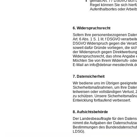
gemäß Art. 77 DSGVO sich b
Regel können Sie sich hierf
Aufenthaltsortes oder Arbe
Widerspruchsrecht
Sofern Ihre personenbezogenen Daten
Art. 6 Abs. 1 S. 1 lit. f DSGVO verarbe
DSGVO Widerspruch gegen die Verarb
soweit dafür Gründe vorliegen, die sic
der Widerspruch gegen Direktwerbung ri
Widerspruchsrecht, das ohne Angabe e
Möchten Sie von Ihrem Widerrufs- od
E-Mail an info@debnar-messtechnik.d
Datensicherheit
Wir bediene uns im Übrigen geeigneter
Sicherheitsmaßnahmen, um Ihre Daten 
teilweisen oder vollständigen Verlust,
zu schützen. Unsere Sicherheitsmaßn
Entwicklung fortlaufend verbessert.
Aufsichtsbehörde
Der Landesbeauftragte für den Datensc
nimmt die Aufgaben der Datenschutzau
Bestimmungen des Bundesdatenschutzg
LDSG).