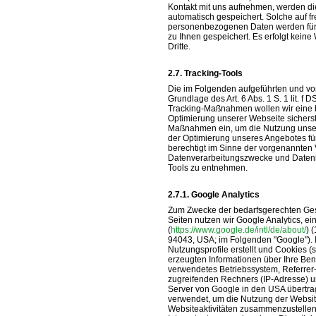
Kontakt mit uns aufnehmen, werden d
automatisch gespeichert. Solche auf fr
personenbezogenen Daten werden für
zu Ihnen gespeichert. Es erfolgt kei
Dritte.
Tracking-Tools
Die im Folgenden aufgeführten und v
Grundlage des Art. 6 Abs. 1 S. 1 lit.
Tracking-Maßnahmen wollen wir eine b
Optimierung unserer Webseite sicherst
Maßnahmen ein, um die Nutzung unser
der Optimierung unseres Angebotes für
berechtigt im Sinne der vorgenannten 
Datenverarbeitungszwecke und Datenk
Tools zu entnehmen.
Google Analytics
Zum Zwecke der bedarfsgerechten Gest
Seiten nutzen wir Google Analytics, e
(
https://www.google.de/intl/de/about/
) 
94043, USA; im Folgenden "Google")
Nutzungsprofile erstellt und Cookies (
erzeugten Informationen über Ihre Ben
verwendetes Betriebssystem, Referrer
zugreifenden Rechners (IP-Adresse) u
Server von Google in den USA übertra
verwendet, um die Nutzung der Websit
Websiteaktivitäten zusammenzustellen