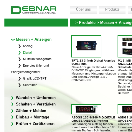
Über uns
Produkte
> Produkte > Messen + Anzeige
Messen + Anzeigen
Analog
Digital
Multifunktionsgeräte
TFT1-13 3-fach Digital-Anzeige
M1-3, MB
96x48 mm
ANZEIGE
Energiezähler und
Neue Anzeige mit 3x0/4-20mA,
Schalttafe
0-10VDC Eingängen. Wählbare
Wandaufba
Energiemanagement
Messwert-und Hintergrundfarben
orange, bla
und Texten. Anzeige 2,4",
stellig An
Grafik LCD-TFT
320x240 Pixel
Werksvorg
Sensorsign
Schreiber
Speicher. 
Digital-Ka
Bereich!
Wandeln + Umformen
Schalten + Verstärken
Zählen + Melden
Einbau + Montage
ASDGS 100 -NS40 P DIGITALE
ASDGS 10
GROSSANZEIGE Profinet
GROSSANZ
Prüfen + Zertifizieren
Großanzeigen 4 stellig für den
Großanzeig
Innenbereich in Ziffernhöhe 100
Innenbere
mm mit Profinet-Schnittstelle.
mm mit Eth