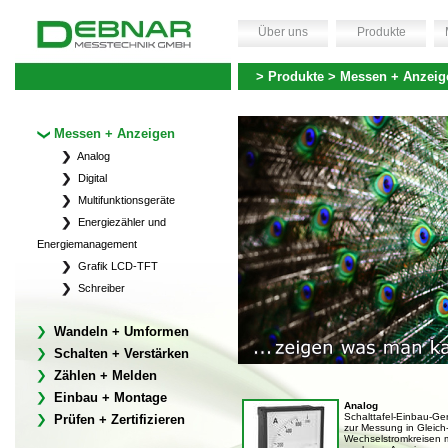
Über uns
Produkte
> Produkte > Messen + Anzeig
Messen + Anzeigen
Analog
Digital
Multifunktionsgeräte
Energiezähler und
Energiemanagement
Grafik LCD-TFT
Schreiber
Wandeln + Umformen
Schalten + Verstärken
Zählen + Melden
Einbau + Montage
Analog
Schalttafel-Einbau-Ge
Prüfen + Zertifizieren
zur Messung in Gleich
Wechselstromkreisen m