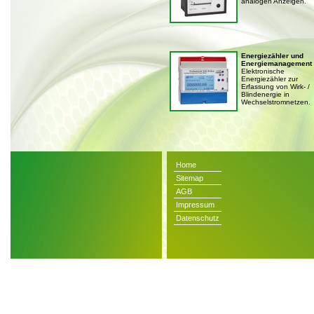
analogen Anzeigen.
Energiezähler und
Energiemanagement
Elektronische
Energiezähler zur
Erfassung von Wirk- /
Blindenergie in
Wechselstromnetzen.
Home
Sitemap
AGB
Impressum
Datenschutz