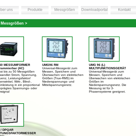
ber uns
Produkte
Messgrößen
Downloadportal
Kontakt
 Messgrößen >
40 MESSUMFORMER
UMG96 RM
UMG 96 (L)
rammierbar (AC)
Universal-Messgerät zum
MULTIFUNKTIONSGERÄT
sst bis zu 50 Messgrößen
Messen, Speichern und
Universal-Messgerät zum
wandlet Strom, Spannung,
Überwachen von elektrischen
Messen, Speichern und
uenz, Leistungsfaktor/
Größen (True-RMS) im
Überwachen von elektrischen
nwinkel, Wirk-, Blind-,
Niederspannungs- und
Größen im
nleistung in ein proportional
Mittelspannungsnetz.
Niederspannungsnetz. Die
eprägtes Spannungs- oder
Messung ist für 3-
msignal
Phasensysteme geeignet.
 / DPQAR
STUNGSFAKTORMESSER