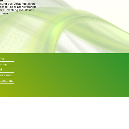
40°
ssung des Leistungsfaktors
echsel- oder Drehstromnetz
cher Belastung mit 90° und
 Skala.
me
temap
GB
pressum
tenschutz