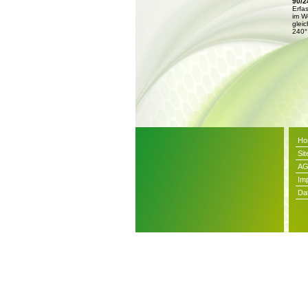
90/2
Erfa
im W
glei
240°
Ho
Si
A
Im
Da