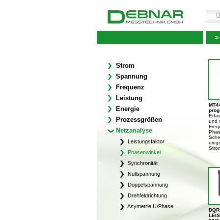
Ü
>
Strom
Spannung
Frequenz
Leistung
MT4
Energie
prog
Erfa
Prozessgrößen
und 
Freq
Netzanalyse
Phase
Schei
Leistungsfaktor
eing
Stro
Phasenwinkel
Synchronität
Nullspannung
Doppelspannung
Drehfeldrichtung
Asymetrie U/Phase
DQR
LEI