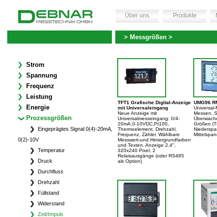
Über uns
Produkte
> Messgrößen >
Strom
Spannung
Frequenz
Leistung
TFT1 Grafische Digital-Anzeige
UMG96 R
Energie
mit Universaleingang
Universal
Neue Anzeige mit
Messen, S
Prozessgrößen
Universalmesseingang: 0/4-
Überwache
20mA,0-10VDC,Pt100,
Größen (T
Eingeprägtes Signal 0(4)-20mA,
Thermoelement, Drehzahl,
Niederspa
Frequenz, Zähler. Wählbare
Mittelspa
0(2)-10V
Messwert-und Hintergrundfarben
und Texten. Anzeige 2,4",
Temperatur
320x240 Pixel, 2
Relaisausgänge (oder RS485
Druck
als Option)
Durchfluss
Drehzahl
Füllstand
Widerstand
Zeit/Impuls