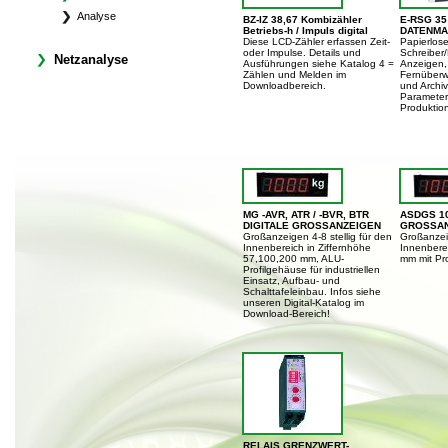
Analyse
BZ-IZ 38,67 Kombizähler
E-RSG 35
Betriebs-h / Impuls digital
DATENMA
Diese LCD-Zähler erfassen Zeit-
Papierlose
oder Impulse. Details und
Schreiber
Netzanalyse
Ausführungen siehe Katalog 4 =
Anzeigen, 
Zählen und Melden im
Fernüberw
Downloadbereich.
und Archiv
Parameter
Produktio
MG -AVR, ATR / -BVR, BTR
ASDGS 10
DIGITALE GROSSANZEIGEN
GROSSANZ
Großanzeigen 4-8 stellig für den
Großanzeig
Innenbereich in Ziffernhöhe
Innenbere
57,100,200 mm, ALU-
mm mit Pro
Profilgehäuse für industriellen
Einsatz, Aufbau- und
Schalttafeleinbau. Infos siehe
unseren Digital-Katalog im
Download-Bereich!
RELAIS GRENZWERT-,