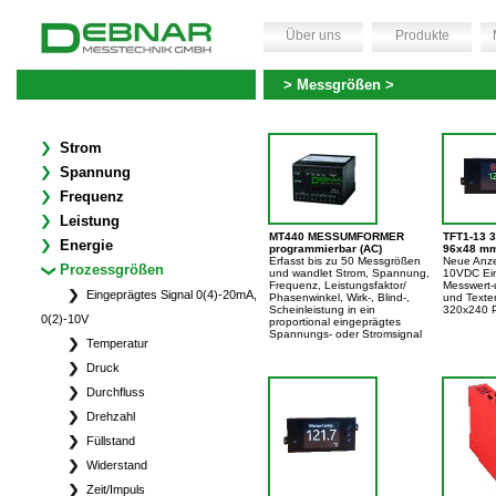
Über uns
Produkte
> Messgrößen >
Strom
Spannung
Frequenz
Leistung
MT440 MESSUMFORMER
TFT1-13 3
Energie
programmierbar (AC)
96x48 m
Erfasst bis zu 50 Messgrößen
Neue Anze
Prozessgrößen
und wandlet Strom, Spannung,
10VDC Ei
Frequenz, Leistungsfaktor/
Messwert-
Eingeprägtes Signal 0(4)-20mA,
Phasenwinkel, Wirk-, Blind-,
und Texten
Scheinleistung in ein
320x240 P
0(2)-10V
proportional eingeprägtes
Spannungs- oder Stromsignal
Temperatur
Druck
Durchfluss
Drehzahl
Füllstand
Widerstand
Zeit/Impuls