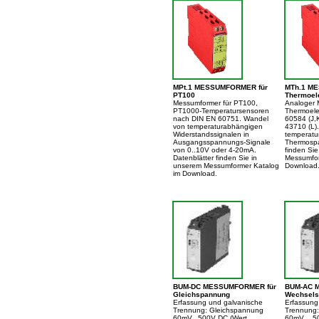
MPt.1 MESSUMFORMER für
MTh.1 M
PT100
Thermoel
Messumformer für PT100,
Analoger 
PT1000-Temperatursensoren
Thermoel
nach DIN EN 60751. Wandel
60584 (J,
von temperaturabhängigen
43710 (L).
Widerstandssignalen in
temperatu
Ausgangsspannungs-Signale
Thermospa
von 0..10V oder 4-20mA.
finden Si
Datenblätter finden Sie in
Messumfor
unserem Messumformer Katalog
Download
im Download.
BUM-DC MESSUMFORMER für
BUM-AC 
Gleichspannung
Wechsels
Erfassung und galvanische
Erfassung
Trennung: Gleichspannung
Trennung
60mV...500V DC (Wert
60mV ...5