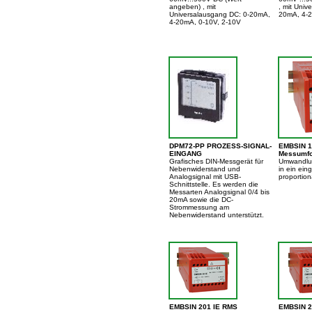
angeben) , mit
, mit Univ
Universalausgang DC: 0-20mA,
20mA, 4-2
4-20mA, 0-10V, 2-10V
DPM72-PP PROZESS-SIGNAL-
EMBSIN 10
EINGANG
Messumfo
Grafisches DIN-Messgerät für
Umwandlu
Nebenwiderstand und
in ein ein
Analogsignal mit USB-
proportion
Schnittstelle. Es werden die
Messarten Analogsignal 0/4 bis
20mA sowie die DC-
Strommessung am
Nebenwiderstand unterstützt.
EMBSIN 201 IE RMS
EMBSIN 2