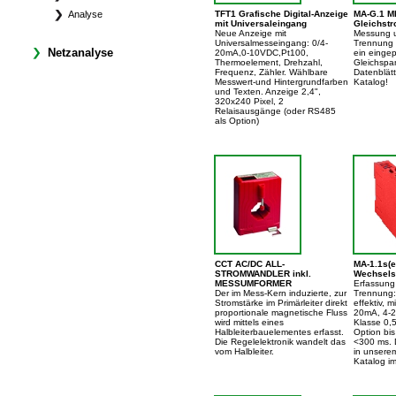
Analyse
TFT1 Grafische Digital-Anzeige
MA-G.1 
mit Universaleingang
Gleichst
Neue Anzeige mit
Messung 
Universalmesseingang: 0/4-
Trennung 
Netzanalyse
20mA,0-10VDC,Pt100,
ein eingep
Thermoelement, Drehzahl,
Gleichspa
Frequenz, Zähler. Wählbare
Datenblät
Messwert-und Hintergrundfarben
Katalog!
und Texten. Anzeige 2,4",
320x240 Pixel, 2
Relaisausgänge (oder RS485
als Option)
CCT AC/DC ALL-
MA-1.1s(
STROMWANDLER inkl.
Wechselst
MESSUMFORMER
Erfassung
Der im Mess-Kern induzierte, zur
Trennung:
Stromstärke im Primärleiter direkt
effektiv, 
proportionale magnetische Fluss
20mA, 4-2
wird mittels eines
Klasse 0,5
Halbleiterbauelementes erfasst.
Option bis
Die Regelelektronik wandelt das
<300 ms. D
vom Halbleiter.
in unsere
Katalog i