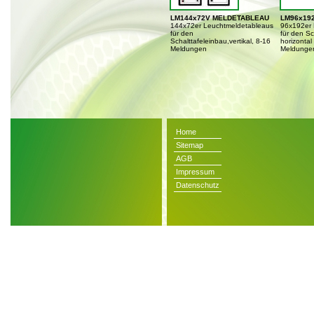
LM144x72V MELDETABLEAU
LM96x19
144x72er Leuchtmeldetableaus
96x192er 
für den
für den Sc
Schalttafeleinbau,vertikal, 8-16
horizontal
Meldungen
Meldunge
Home
Sitemap
AGB
Impressum
Datenschutz