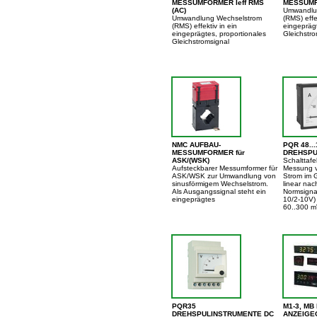
MESSUMFORMER Ieff RMS
MESSUMF
(AC)
Umwandlu
Umwandlung Wechselstrom
(RMS) effe
(RMS) effektiv in ein
eingeprägt
eingeprägtes, proportionales
Gleichstro
Gleichstromsignal
NMC AUFBAU-
PQR 48...
MESSUMFORMER für
DREHSPU
ASK/(WSK)
Schalttafe
Aufsteckbarer Messumformer für
Messung 
ASK/WSK zur Umwandlung von
Strom im G
sinusförmigem Wechselstrom.
linear nac
Als Ausgangssignal steht ein
Normsigna
eingeprägtes
10/2-10V)
60..300 m
PQR35
M1-3, MB
DREHSPULINSTRUMENTE DC
ANZEIGE