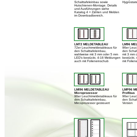
Schalttafeleinbau sowie
Hygrostat
Hutschienen-Montage. Details
und Ausführungen siehe
Katalog 4 = Zählen und Melden
im Downloadbereich.
LM72 MELDETABLEAU
LM96 ME
72er Leuchtmeldetableaus für
96er Leuc
den Schalttafeleinbau,
den Schal
wahlweise mit 3 mm oder 5 mm
mit 3 mm 
LED’s bestückt, 4-16 Meldungen
bestückt,
auch mit Folieneinschub
mit Folien
LMI96 MELDETABLEAU
LMP96 M
Microprozessor
Profibus
96er Leuchtmeldetableaus für
96er Leuc
den Schalttafeleinbau,
den Schalt
Mircoprozessor gesteuert
Version