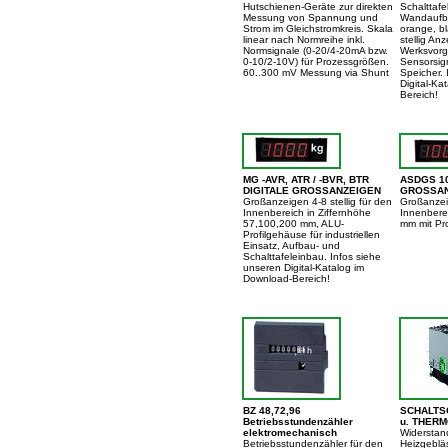
Hutschienen-Geräte zur direkten
Schalttafe
Messung von Spannung und
Wandaufba
Strom im Gleichstromkreis. Skala
orange, bla
linear nach Normreihe inkl.
stellig An
Normsignale (0-20/4-20mA bzw.
Werksvorg
0-10/2-10V) für Prozessgrößen.
Sensorsign
60..300 mV Messung via Shunt
Speicher. 
Digital-Ka
Bereich!
MG -AVR, ATR / -BVR, BTR
ASDGS 10
DIGITALE GROSSANZEIGEN
GROSSANZ
Großanzeigen 4-8 stellig für den
Großanzeig
Innenbereich in Ziffernhöhe
Innenbere
57,100,200 mm, ALU-
mm mit Pro
Profilgehäuse für industriellen
Einsatz, Aufbau- und
Schalttafeleinbau. Infos siehe
unseren Digital-Katalog im
Download-Bereich!
BZ 48,72,96
SCHALTS
Betriebsstundenzähler
u. THER
elektromechanisch
Widerstan
Betriebsstundenzähler für den
Heizgeblä