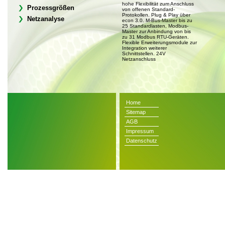
hohe Flexibilität zum Anschluss
Prozessgrößen
von offenen Standard-
Protokollen. Plug & Play über
Netzanalyse
econ 3.0. M-Bus-Master bis zu
25 Standardlasten, Modbus-
Master zur Anbindung von bis
zu 31 Modbus RTU-Geräten.
Flexible Erweiterungsmodule zur
Integration weiterer
Schnittstellen. 24V
Netzanschluss
Home
Sitemap
AGB
Impressum
Datenschutz