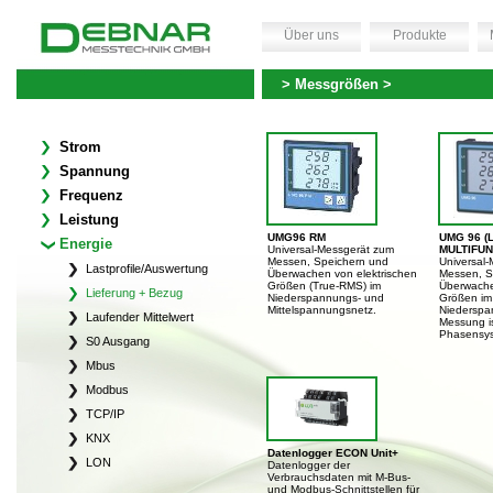
Über uns
Produkte
> Messgrößen >
Strom
Spannung
Frequenz
Leistung
UMG96 RM
UMG 96 (L
Energie
Universal-Messgerät zum
MULTIFU
Messen, Speichern und
Universal
Lastprofile/Auswertung
Überwachen von elektrischen
Messen, S
Größen (True-RMS) im
Überwache
Lieferung + Bezug
Niederspannungs- und
Größen im
Mittelspannungsnetz.
Niederspa
Laufender Mittelwert
Messung is
Phasensys
S0 Ausgang
Mbus
Modbus
TCP/IP
KNX
Datenlogger ECON Unit+
LON
Datenlogger der
Verbrauchsdaten mit M-Bus-
und Modbus-Schnittstellen für