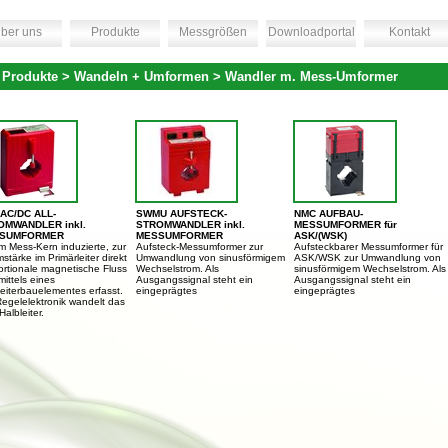
ber uns
Produkte
Messgrößen
Downloadportal
Kontakt
 Produkte > Wandeln + Umformen > Wandler m. Mess-Umformer
AC/DC ALL-
SWMU AUFSTECK-
NMC AUFBAU-
OMWANDLER inkl.
STROMWANDLER inkl.
MESSUMFORMER für
SUMFORMER
MESSUMFORMER
ASK/(WSK)
im Mess-Kern induzierte, zur
Aufsteck-Messumformer zur
Aufsteckbarer Messumformer für
stärke im Primärleiter direkt
Umwandlung von sinusförmigem
ASK/WSK zur Umwandlung von
ortionale magnetische Fluss
Wechselstrom. Als
sinusförmigem Wechselstrom. Als
mittels eines
Ausgangssignal steht ein
Ausgangssignal steht ein
leiterbauelementes erfasst.
eingeprägtes
eingeprägtes
Regelelektronik wandelt das
albleiter.