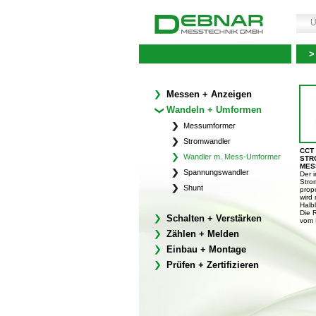
Ü
>
Messen + Anzeigen
Wandeln + Umformen
Messumformer
Stromwandler
CCT 
Wandler m. Mess-Umformer
STR
MES
Spannungswandler
Der 
Strom
Shunt
prop
wird 
Halb
Die 
Schalten + Verstärken
vom H
Zählen + Melden
Einbau + Montage
Prüfen + Zertifizieren