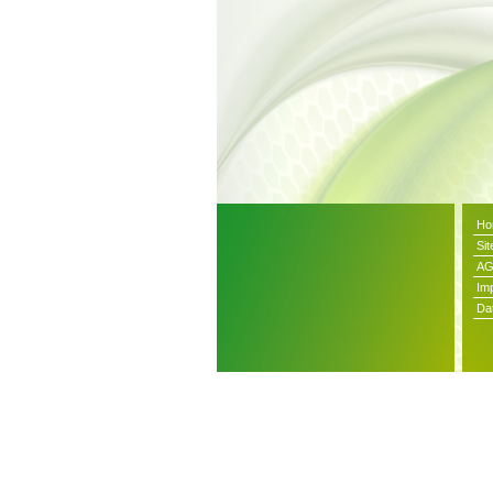
Ho
Si
A
Im
Da