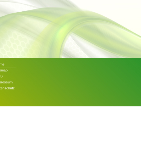
me
temap
GB
pressum
tenschutz