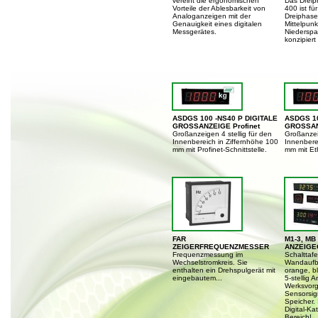
vereint die ergonomischen
Das Drei
Vorteile der Ablesbarkeit von
400 ist fü
Analoganzeigen mit der
Dreiphase
Genauigkeit eines digitalen
Mittelpunkt
Messgerätes.
Niedersp
konzipiert
ASDGS 100 -NS40 P DIGITALE
ASDGS 10
GROSSANZEIGE Profinet
GROSSAN
Großanzeigen 4 stellig für den
Großanzeig
Innenbereich in Ziffernhöhe 100
Innenbere
mm mit Profinet-Schnittstelle.
mm mit Eth
FAR
M1-3, MB
ZEIGERFREQUENZMESSER
ANZEIGE
Frequenzmessung im
Schalttaf
Wechselstromkreis. Sie
Wandaufba
enthalten ein Drehspulgerät mit
orange, bl
eingebautem...
5-stellig 
Werksvorg
Sensorsig
Speicher.
Digital-K
Bereich!