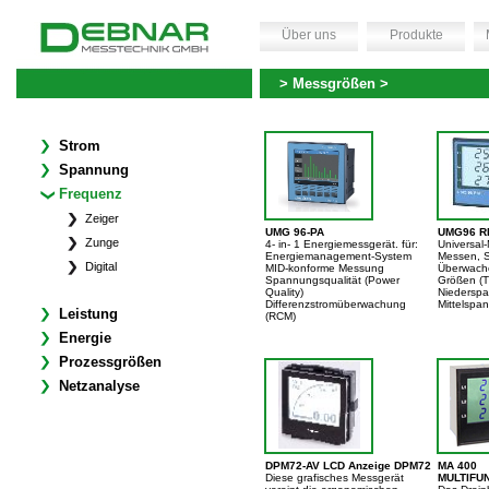
Über uns
Produkte
> Messgrößen >
Strom
Spannung
Frequenz
Zeiger
UMG 96-PA
UMG96 R
Zunge
4- in- 1 Energiemessgerät. für:
Universal
Energiemanagement-System
Messen, 
Digital
MID-konforme Messung
Überwache
Spannungsqualität (Power
Größen (T
Quality)
Niedersp
Differenzstromüberwachung
Mittelspa
Leistung
(RCM)
Energie
Prozessgrößen
Netzanalyse
DPM72-AV LCD Anzeige DPM72
MA 400
Diese grafisches Messgerät
MULTIFU