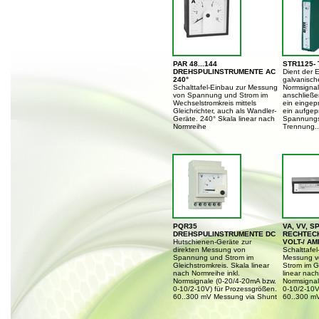
PAR 48...144
STR1125- 
DREHSPULINSTRUMENTE AC
Dient der 
240°
galvanisch
Schalttafel-Einbau zur Messung
Normsigna
von Spannung und Strom im
anschließ
Wechselstromkreis mittels
ein eingep
Gleichrichter, auch als Wandler-
ein aufgep
Geräte. 240° Skala linear nach
Spannungs
Normreihe
Trennung..
PQR35
VA, VV, S
DREHSPULINSTRUMENTE DC
RECHTEC
Hutschienen-Geräte zur
VOLT-/ A
direkten Messung von
Schalttafel
Spannung und Strom im
Messung v
Gleichstromkreis. Skala linear
Strom im G
nach Normreihe inkl.
linear nach
Normsignale (0-20/4-20mA bzw.
Normsignal
0-10/2-10V) für Prozessgrößen.
0-10/2-10V
60..300 mV Messung via Shunt
60..300 m