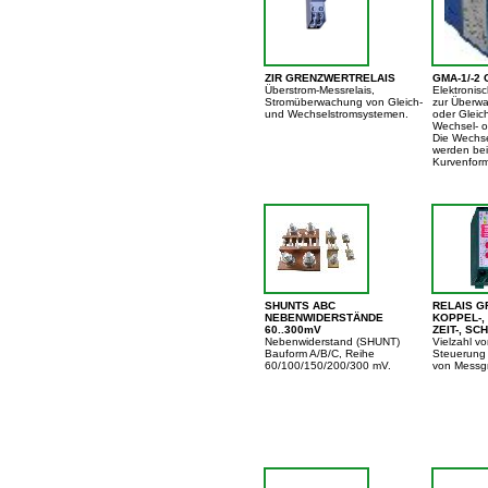
ZIR GRENZWERTRELAIS
GMA-1/-2
Überstrom-Messrelais,
Elektronis
Stromüberwachung von Gleich-
zur Überw
und Wechselstromsystemen.
oder Gleic
Wechsel- 
Die Wechs
werden bei
Kurvenform
SHUNTS ABC
RELAIS G
NEBENWIDERSTÄNDE
KOPPEL-,
60..300mV
ZEIT-, SC
Nebenwiderstand (SHUNT)
Vielzahl v
Bauform A/B/C, Reihe
Steuerung
60/100/150/200/300 mV.
von Messg