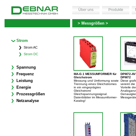
Über uns
Produkte
> Messgrößen >
Strom
Strom AC
Strom DC
Spannung
Frequenz
MA-G.1 MESSUMFORMER für
DPM72-AV
Gleichstrom
DPM72
Leistung
Messung und Umformung sowie
Diese graf
Trennung eines Gleichstromes
vereint di
Energie
in ein eingeprägtes
Vorteile de
Gleichstrom/
Analoganze
Prozessgrößen
Gleichspannungssignal.
Genauigkei
Datenblätter im Messumformer-
Messgerät
Netzanalyse
Katalog!