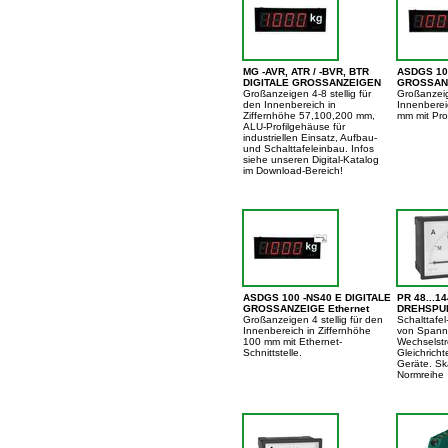
MG -AVR, ATR / -BVR, BTR
ASDGS 10
DIGITALE GROSSANZEIGEN
GROSSANZ
Großanzeigen 4-8 stellig für
Großanzeig
den Innenbereich in
Innenberei
Ziffernhöhe 57,100,200 mm,
mm mit Prof
ALU-Profilgehäuse für
industriellen Einsatz, Aufbau-
und Schalttafeleinbau. Infos
siehe unseren Digital-Katalog
im Download-Bereich!
ASDGS 100 -NS40 E DIGITALE
PR 48...14
GROSSANZEIGE Ethernet
DREHSPU
Großanzeigen 4 stellig für den
Schalttafe
Innenbereich in Ziffernhöhe
von Spann
100 mm mit Ethernet-
Wechselstr
Schnittstelle.
Gleichricht
Geräte. Sk
Normreihe