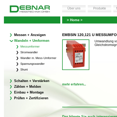
Über uns
Produkte
> Home >
EMBSIN 120,121 U MESSUMFO
Messen + Anzeigen
Wandeln + Umformen
Umwandlung von
Gleichstromsig
Messumformer
Stromwandler
Wandler m. Mess-Umformer
Spannungswandler
Shunt
Schalten + Verstärken
mehr erfahren...
Zählen + Melden
Einbau + Montage
Prüfen + Zertifizieren
Das könnte Sie auch interessiere