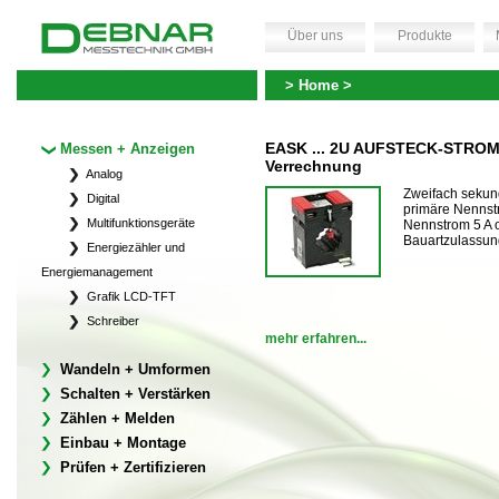
Über uns
Produkte
> Home >
EASK ... 2U AUFSTECK-STROM
Messen + Anzeigen
Verrechnung
Analog
Zweifach sekund
Digital
primäre Nennst
Multifunktionsgeräte
Nennstrom 5 A o
Bauartzulassun
Energiezähler und
Energiemanagement
Grafik LCD-TFT
Schreiber
mehr erfahren...
Wandeln + Umformen
Schalten + Verstärken
Zählen + Melden
Einbau + Montage
Prüfen + Zertifizieren