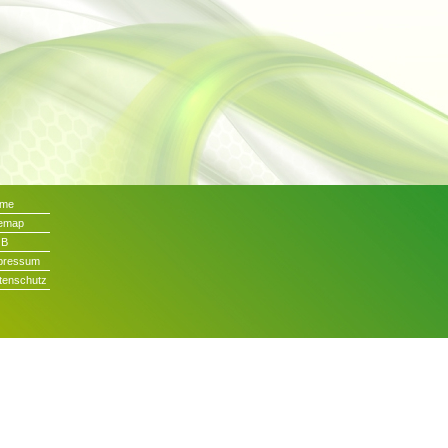
me
temap
GB
pressum
tenschutz