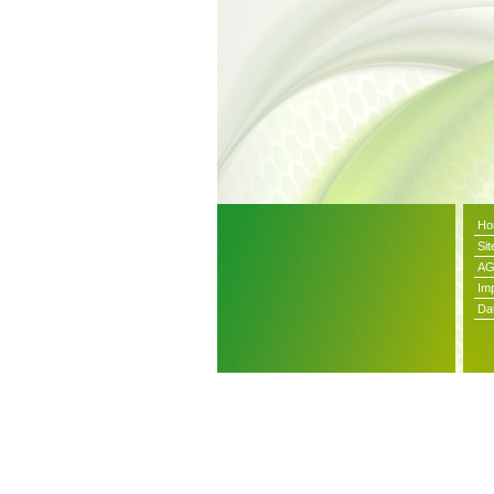
Ho
Si
A
Im
Da