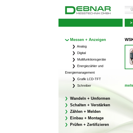
Ü
>
WSK
Messen + Anzeigen
Analog
Digital
Multifunktionsgeräte
Energiezähler und
Energiemanagement
Grafik LCD-TFT
mehr
Schreiber
Wandeln + Umformen
Schalten + Verstärken
Zählen + Melden
Einbau + Montage
Prüfen + Zertifizieren