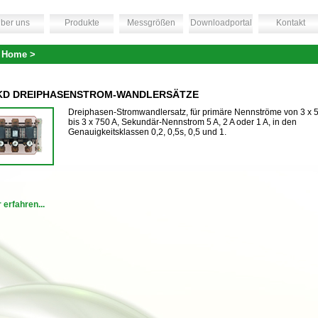
ber uns
Produkte
Messgrößen
Downloadportal
Kontakt
 Home >
D DREIPHASENSTROM-WANDLERSÄTZE
Dreiphasen-Stromwandlersatz, für primäre Nennströme von 3 x 5
bis 3 x 750 A, Sekundär-Nennstrom 5 A, 2 A oder 1 A, in den
Genauigkeitsklassen 0,2, 0,5s, 0,5 und 1.
 erfahren...